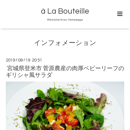
à La Bouteille
Welcome to our homepage
インフォメーション
2019
/
08
/
19 20:51
宮城県登米市 菅原農産の肉厚ベビーリーフの
ギリシャ風サラダ