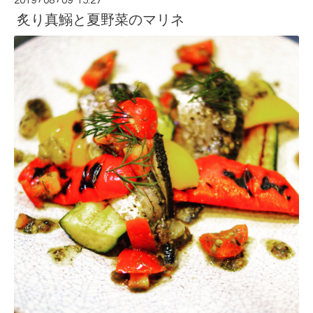
2019
08
09 15:27
炙り真鰯と夏野菜のマリネ