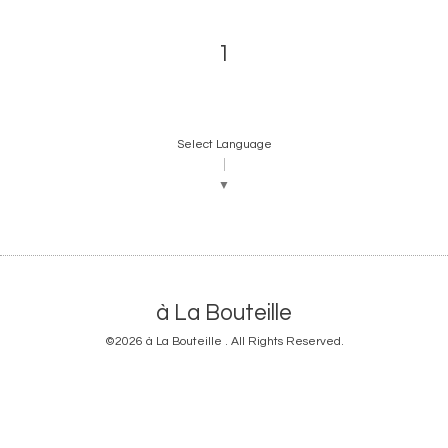
1
Select Language
▼
à La Bouteille
©2026
à La Bouteille
. All Rights Reserved.