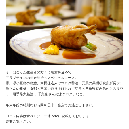
今年出会った生産者の方々に感謝を込めて
アラブテイユの年末年始のスペシャルコース。
香川県小豆島の島鱧、木桶仕込みヤマロク醤油、元県の果樹研究所所長 末
澤さんの柑橘、食彩の王国で取り上げられて話題の三重県答志島のとろサワ
ラ、岩手県大船渡市 千葉豪さんの泳ぐホタテなど。
年末年始の特別なお時間を是非、当店でお過ごし下さい。
コース内容は食べログ、一休.comに記載しております。
是非ご覧下さい。