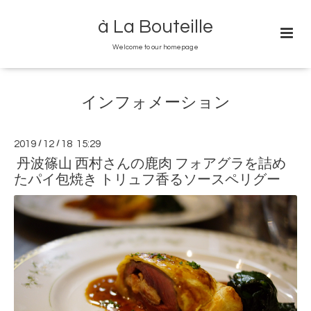
à La Bouteille
Welcome to our homepage
インフォメーション
2019
/
12
/
18 15:29
丹波篠山 西村さんの鹿肉 フォアグラを詰め
たパイ包焼き トリュフ香るソースペリグー