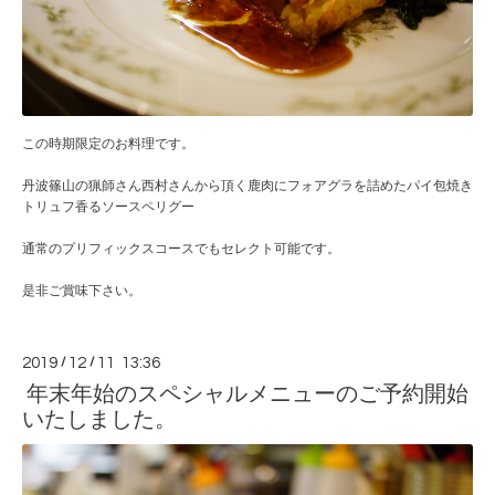
この時期限定のお料理です。
丹波篠山の猟師さん西村さんから頂く鹿肉にフォアグラを詰めたパイ包焼き
トリュフ香るソースペリグー
通常のプリフィックスコースでもセレクト可能です。
是非ご賞味下さい。
2019
/
12
/
11 13:36
年末年始のスペシャルメニューのご予約開始
いたしました。