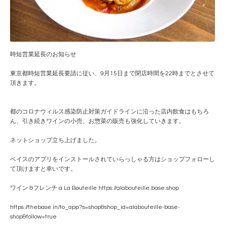
時短営業延長のお知らせ
東京都時短営業延長要請に従い、9月15日まで閉店時間を22時までとさせて
頂きます。
都のコロナウィルス感染防止対策ガイドラインに沿った店内飲食はもちろ
ん、引き続きワインの小売、お惣菜の販売も強化していきます。
ネットショップ立ち上げました。
ベイスのアプリをインストールされていらっしゃる方はショップフォローし
て頂けますと幸いです。
ワイン &フレンチ a La Bouteille https://alabouteille.base.shop
https://thebase.in/to_app?s=shop&shop_id=alabouteille-base-
shop&follow=true